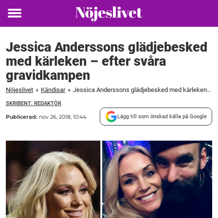
Toggle
menu
Jessica Anderssons glädjebesked
med kärleken – efter svåra
gravidkampen
Nöjeslivet
»
Kändisar
»
Jessica Anderssons glädjebesked med kärleken – efter svåra gravidkampen
SKRIBENT: REDAKTÖR
Publicerad:
nov 26, 2018, 10:44
Lägg till som önskad källa på Google