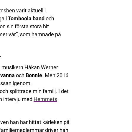
sben varit aktuell i
ga i
Tomboola band
och
 sin första stora hit
mer vår”, som hamnade på
r
dre musikern Håkan Werner.
vanna
och
Bonnie
. Men 2016
smässan igenom.
ch splittrade min familj. I det
en intervju med
Hemmets
 Även han har hittat kärleken på
 familjemedlemmar driver han