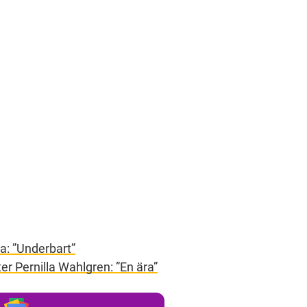
a: ”Underbart”
er Pernilla Wahlgren: ”En ära”