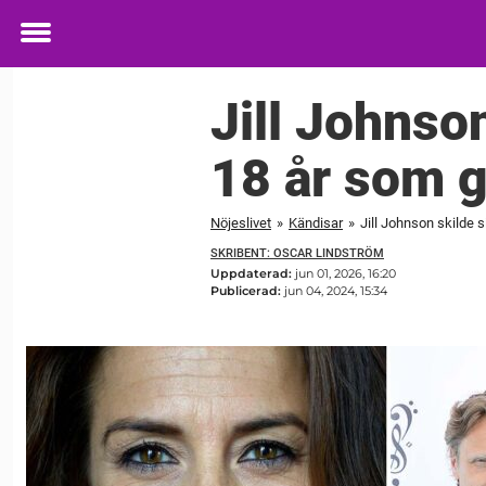
Toggle
menu
Jill Johnson
18 år som g
Nöjeslivet
»
Kändisar
»
Jill Johnson skilde 
SKRIBENT: OSCAR LINDSTRÖM
Uppdaterad:
jun 01, 2026, 16:20
Publicerad:
jun 04, 2024, 15:34