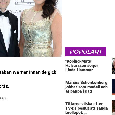
POPULÄRT
"Köping-Mats"
Halvarsson sörjer
Linda Hammar
Håkan Werner innan de gick
Marcus Schenkenberg
orås.
jobbar som modell och
är pappa i dag
Tittarnas ilska efter
TV4:s beslut att sända
bröllopet: