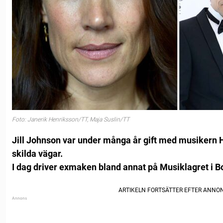
Foto: Janerik Henriksson/TT, Maja Suslin/TT
Jill Johnson var under många år gift med musikern 
skilda vägar.
I dag driver exmaken bland annat på Musiklagret i B