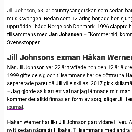
Jill Johnson,
53, är countrysångerskan som sedan barn
musiksvängen. Redan som 12-åring började hon sjun
uppträdde i både Norge och Danmark. 1996 släppte hon
tillsammans med
Jan Johansen
– ”Kommer tid, kom
Svensktoppen.
Jill Johnsons exman Håkan Werne
När Jill Johnson var 22 år träffade hon den 12 år äl
1999 gifte de sig och tillsammans har de döttrarna
Ha
separerade paret då Jill ville skiljas. 2017 gick skil
− Jag gjorde så klart ett val när jag lämnade min man o
kommer det alltid finnas en form av sorg, säger Jill i 
journal
.
Håkan Werner har likt Jill Johnson gått vidare i livet.
nytt sedan några år tillbaka. Tillsammans med andra