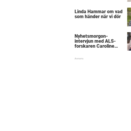
”Obegripligt”
Linda Hammar om vad
som händer när vi dör
Nyhetsmorgon-
intervjun med ALS-
forskaren Caroline
Ingre hyllas