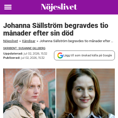
Toggle
menu
Johanna Sällström begravdes tio
månader efter sin död
Nöjeslivet
»
Kändisar
»
Johanna Sällström begravdes tio månader efter sin död
SKRIBENT: SUSANNE GILLBERG
Uppdaterad:
jul 02, 2026, 15:32
Lägg till som önskad källa på Google
Publicerad:
jul 02, 2026, 15:32