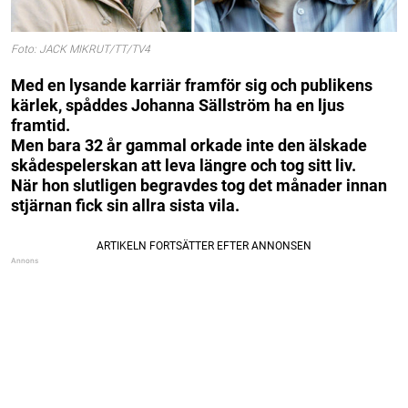
Foto: JACK MIKRUT/TT/TV4
Med en lysande karriär framför sig och publikens
kärlek, spåddes Johanna Sällström ha en ljus
framtid.
Men bara 32 år gammal orkade inte den älskade
skådespelerskan att leva längre och tog sitt liv.
När hon slutligen begravdes tog det månader innan
stjärnan fick sin allra sista vila.