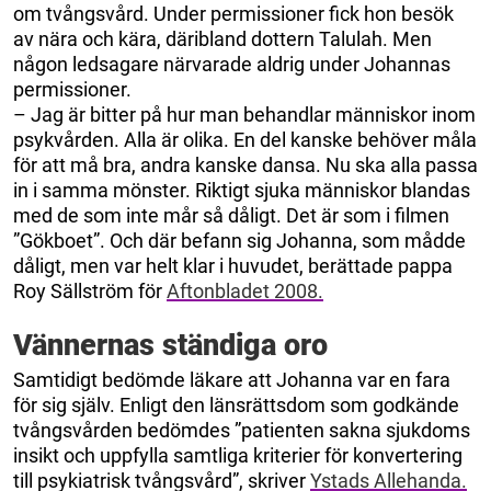
om tvångsvård. Under permissioner fick hon besök
av nära och kära, däribland dottern Talulah. Men
någon ledsagare närvarade aldrig under Johannas
permissioner.
– Jag är bitter på hur man behandlar människor inom
psykvården. Alla är olika. En del kanske behöver måla
för att må bra, andra kanske dansa. Nu ska alla passa
in i samma mönster. Riktigt sjuka människor blandas
med de som inte mår så dåligt. Det är som i filmen
”Gökboet”. Och där befann sig Johanna, som mådde
dåligt, men var helt klar i huvudet, berättade pappa
Roy Sällström för
Aftonbladet 2008.
Vännernas ständiga oro
Samtidigt bedömde läkare att Johanna var en fara
för sig själv. Enligt den länsrättsdom som godkände
tvångsvården bedömdes ”patienten sakna sjukdoms
insikt och uppfylla samtliga kriterier för konvertering
till psykiatrisk tvångsvård”, skriver
Ystads Allehanda.