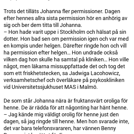
Trots det tilläts Johanna fler permissioner. Dagen
efter hennes allra sista permission hör en anhörig av
sig och ber dem titta till Johanna.
– Hon hade varit uppe i Stockholm och hälsat på sin
dotter. Hon bad sen om permission igen och var med
en kompis under helgen. Därefter ringde hon och vill
ha permission efter helgen… Hon undrade också
vilken dag hon skulle ha samtal på kliniken… Hon ville
något, men läkarna missuppfattade det och tog det
som ett friskhetstecken, sa Jadwiga Lacohowicz,
verksamhetschef och överläkare på psykoskliniken
vid Universitetssjukhuset MAS i Malmö.
De som står Johanna nära är fruktansvärt oroliga för
henne. De är rädda för att någonting har hänt henne.
– Jag kände mig väldigt orolig för henne just den
dagen, så jag ringde till henne. Men hon svarade inte,
det var bara telefonsvararen, har vännen Benny