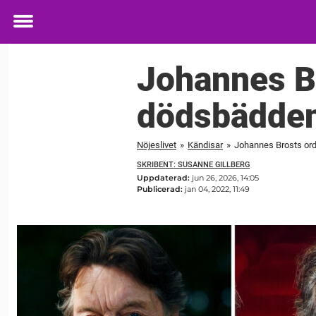
Toggle
menu
Johannes Br
dödsbädde
Nöjeslivet
»
Kändisar
»
Johannes Brosts ord
SKRIBENT: SUSANNE GILLBERG
Uppdaterad:
jun 26, 2026, 14:05
Publicerad:
jan 04, 2022, 11:49