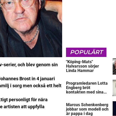
POPULÄRT
"Köping-Mats"
v-serier, och blev genom sin
Halvarsson sörjer
Linda Hammar
ohannes Brost in 4 januari
Programledaren Lotta
milj i sorg men också ett helt
Engberg bröt
kontakten med sina
föräldrar
tigt personligt för nära
Marcus Schenkenberg
e artisten att uppfylla
jobbar som modell och
är pappa i dag