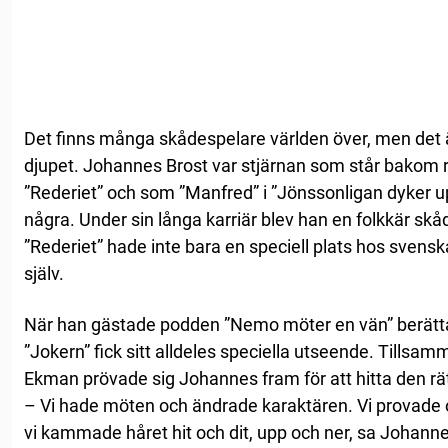
Det finns många skådespelare världen över, men det är
djupet. Johannes Brost var stjärnan som står bakom r
”Rederiet” och som ”Manfred” i ”Jönssonligan dyker up
några. Under sin långa karriär blev han en folkkär skå
”Rederiet” hade inte bara en speciell plats hos svensk
själv.
När han gästade podden ”Nemo möter en vän” berätt
”Jokern” fick sitt alldeles speciella utseende. Tills
Ekman prövade sig Johannes fram för att hitta den rät
– Vi hade möten och ändrade karaktären. Vi provade o
vi kammade håret hit och dit, upp och ner, sa Johann