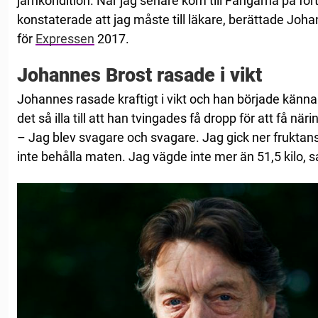
järnkondition. När jag senare kom till Fångarna på fo
konstaterade att jag måste till läkare, berättade Joh
för
Expressen
2017.
Johannes Brost rasade i vikt
Johannes rasade kraftigt i vikt och han började känna si
det så illa till att han tvingades få dropp för att få närin
– Jag blev svagare och svagare. Jag gick ner fruktans
inte behålla maten. Jag vägde inte mer än 51,5 kilo, sa