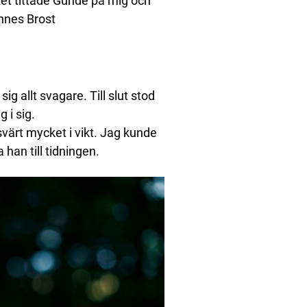
rtet tittade Gunde på mig och
annes Brost
g allt svagare. Till slut stod
g i sig.
värt mycket i vikt. Jag kunde
 han till tidningen.