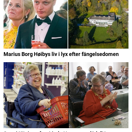
Marius Borg Høibys liv i lyx efter fängelsedomen