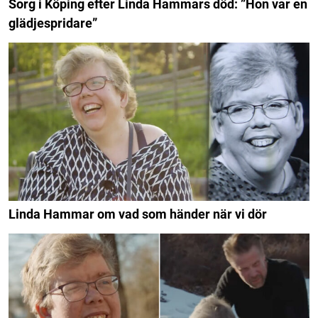
Sorg i Köping efter Linda Hammars död: ”Hon var en
glädjespridare”
Linda Hammar om vad som händer när vi dör