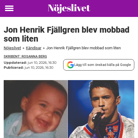
Toggle
menu
Jon Henrik Fjällgren blev mobbad
som liten
Nöjeslivet
»
Kändisar
»
Jon Henrik Fjällgren blev mobbad som liten
SKRIBENT: ROSANNA BERG
Uppdaterad:
jun 10, 2026, 16:30
Lägg till som önskad källa på Google
Publicerad:
jun 10, 2026, 16:30