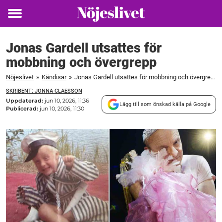
Toggle
menu
Jonas Gardell utsattes för
mobbning och övergrepp
Nöjeslivet
»
Kändisar
»
Jonas Gardell utsattes för mobbning och övergrepp
SKRIBENT: JONNA CLAESSON
Uppdaterad:
jun 10, 2026, 11:36
Lägg till som önskad källa på Google
Publicerad:
jun 10, 2026, 11:30