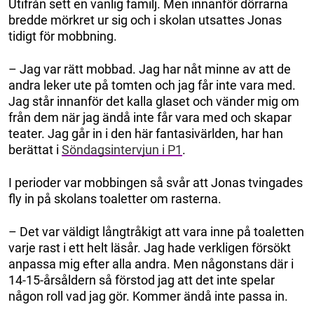
Utifrån sett en vanlig familj. Men innanför dörrarna
bredde mörkret ur sig och i skolan utsattes Jonas
tidigt för mobbning.
– Jag var rätt mobbad. Jag har nåt minne av att de
andra leker ute på tomten och jag får inte vara med.
Jag står innanför det kalla glaset och vänder mig om
från dem när jag ändå inte får vara med och skapar
teater. Jag går in i den här fantasivärlden, har han
berättat i
Söndagsintervjun i P1
.
I perioder var mobbingen så svår att Jonas tvingades
fly in på skolans toaletter om rasterna.
– Det var väldigt långtråkigt att vara inne på toaletten
varje rast i ett helt läsår. Jag hade verkligen försökt
anpassa mig efter alla andra. Men någonstans där i
14-15-årsåldern så förstod jag att det inte spelar
någon roll vad jag gör. Kommer ändå inte passa in.