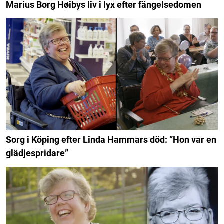
Marius Borg Høibys liv i lyx efter fängelsedomen
Sorg i Köping efter Linda Hammars död: ”Hon var en
glädjespridare”