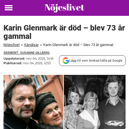
Toggle
menu
Karin Glenmark är död – blev 73 år
gammal
Nöjeslivet
»
Kändisar
»
Karin Glenmark är död – blev 73 år gammal
SKRIBENT: SUSANNE GILLBERG
Uppdaterad:
nov 04, 2025, 14:16
Lägg till som önskad källa på Google
Publicerad:
nov 04, 2025, 12:53