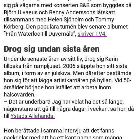
sig på vägarna med konserten B&B som byggdes på
Björn Ulvaeus och Benny Anderssons låtskatt
tillsammans med Helen Sjöholm och Tommy
Körberg. Den populära turnén blev senare albumet
”Från Waterloo till Duvemåla”,
skriver TV4.
Drog sig undan sista åren
Under de senaste åren av sitt liv, drog sig Karin
tillbaka från rampljuset. 2006 släppte hon sitt sista
album, i form av en julskiva. Men därefter bestämde
hon sig för att lägga artistkarriären på hyllan. Vid 50-
årsålder började hon istället att arbeta inom
hälsovården.
– Det är underbart! Jag har velat ha det så länge,
någonstans att gå till några dagar i veckan, sa hon då
till
Ystads Allehanda.
Hon berättade i samma intervju att det fanns
nackdelar med att ha ett känt namn som många