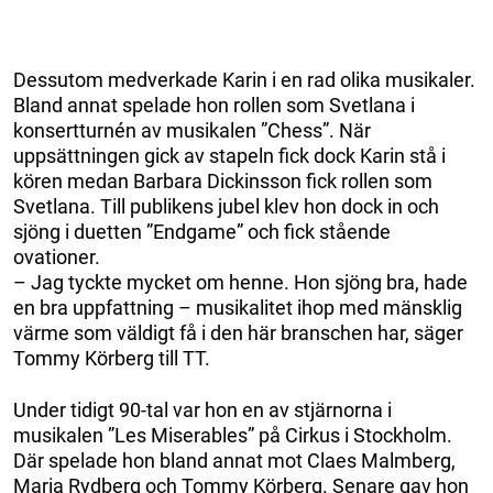
Dessutom medverkade Karin i en rad olika musikaler.
Bland annat spelade hon rollen som Svetlana i
konsertturnén av musikalen ”Chess”. När
uppsättningen gick av stapeln fick dock Karin stå i
kören medan Barbara Dickinsson fick rollen som
Svetlana. Till publikens jubel klev hon dock in och
sjöng i duetten ”Endgame” och fick stående
ovationer.
– Jag tyckte mycket om henne. Hon sjöng bra, hade
en bra uppfattning – musikalitet ihop med mänsklig
värme som väldigt få i den här branschen har, säger
Tommy Körberg till TT.
Under tidigt 90-tal var hon en av stjärnorna i
musikalen ”Les Miserables” på Cirkus i Stockholm.
Där spelade hon bland annat mot Claes Malmberg,
Maria Rydberg och Tommy Körberg. Senare gav hon