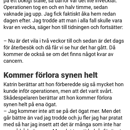
på ett bökigt ställe, så därför var det lite invecklat.
Operationen tog en och en halv timme, sedan
vaknade jag upp. Jag fick faktiskt åka hem redan
dagen efter. Jag trodde att man i alla fall skulle vara
kvar en vecka, säger hon till tidningen och fortsätter:
– Nu är det vila i två veckor till och sedan är det dags
för återbesök och då får vi se hur det har gått. Då
kommer de också se om det finns något kvar av
cancern.
Kommer förlora synen helt
Katrin berättar att hon förberedde sig så mycket hon
kunde inför operationen, men att det varit svårt.
Skådespelaren berättar att hon kommer förlora
synen helt på ena ögat.
– Jag kommer inte att se på det ögat mer. Men det
går bättre än vad jag trodde och ju fler jag har pratat
med så har jag insett att det är många som inte har