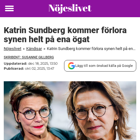
Toggle
menu
Katrin Sundberg kommer förlora
synen helt på ena ögat
Nöjeslivet
»
Kändisar
»
Katrin Sundberg kommer förlora synen helt på ena ögat
SKRIBENT: SUSANNE GILLBERG
Uppdaterad:
dec 18, 2025, 13:50
Lägg till som önskad källa på Google
Publicerad:
okt 02, 2025, 13:47