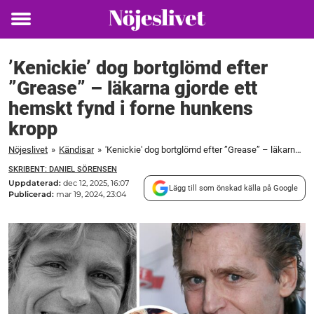
Toggle
menu
’Kenickie’ dog bortglömd efter
”Grease” – läkarna gjorde ett
hemskt fynd i forne hunkens
kropp
Nöjeslivet
»
Kändisar
»
'Kenickie' dog bortglömd efter ”Grease” – läkarna gjorde ett hemskt fynd i forne hunkens kropp
SKRIBENT: DANIEL SÖRENSEN
Uppdaterad:
dec 12, 2025, 16:07
Lägg till som önskad källa på Google
Publicerad:
mar 19, 2024, 23:04