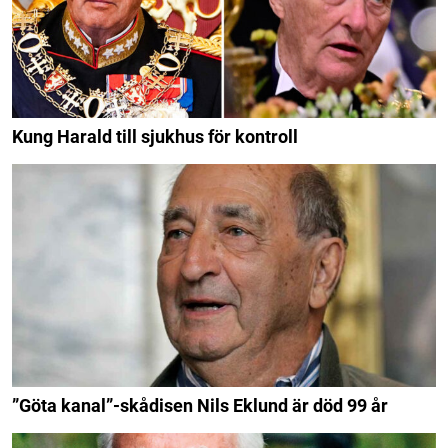
Kung Harald till sjukhus för kontroll
”Göta kanal”-skådisen Nils Eklund är död 99 år