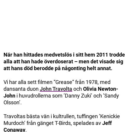
När han hittades medvetslös i sitt hem 2011 trodde
alla att han hade överdoserat – men det visade sig
att hans död berodde på någonting helt annat.
Vi har alla sett filmen ”Grease” från 1978, med
dansanta duon
John Travolta
och
Olivia
Newton-
John
i huvudrollerna som ’Danny Zuki’ och ’Sandy
Olsson’.
Travoltas bästa vän i kultrullen, tuffingen ’Kenickie
Murdoch’ från gänget T-Birds, spelades av
Jeff
Conaway
.