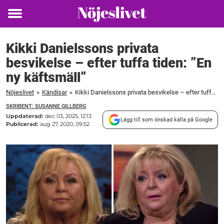
Toggle
menu
Kikki Danielssons privata
besvikelse – efter tuffa tiden: ”En
ny käftsmäll”
Nöjeslivet
»
Kändisar
»
Kikki Danielssons privata besvikelse – efter tuffa tiden: "En ny käftsmäll"
SKRIBENT: SUSANNE GILLBERG
Uppdaterad:
dec 03, 2025, 12:13
Lägg till som önskad källa på Google
Publicerad:
aug 27, 2020, 09:52