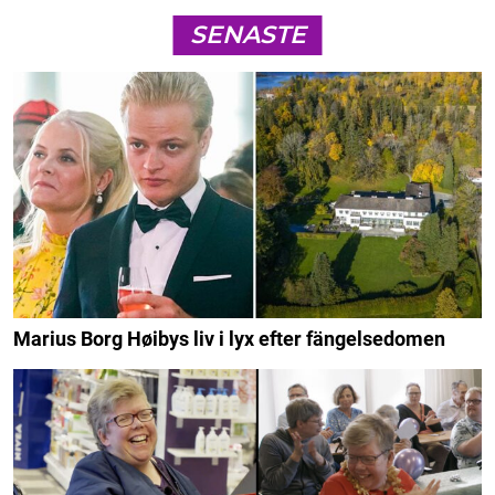
SENASTE
Marius Borg Høibys liv i lyx efter fängelsedomen