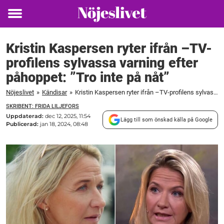
Toggle
menu
Kristin Kaspersen ryter ifrån –TV-
profilens sylvassa varning efter
påhoppet: ”Tro inte på nåt”
Nöjeslivet
»
Kändisar
»
Kristin Kaspersen ryter ifrån –TV-profilens sylvassa varning efter påhoppet: ”Tro inte på nåt”
SKRIBENT: FRIDA LILJEFORS
Uppdaterad:
dec 12, 2025, 11:54
Lägg till som önskad källa på Google
Publicerad:
jan 18, 2024, 08:48