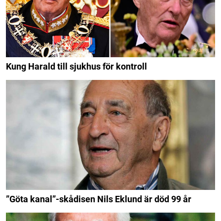
Kung Harald till sjukhus för kontroll
”Göta kanal”-skådisen Nils Eklund är död 99 år