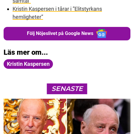
samtal”
Kristin Kaspersen i tårar i ”Elitstyrkans
hemligh
e
ter”
Följ Nöjeslivet på Google News
Läs mer om...
Kristin Kaspersen
SENASTE