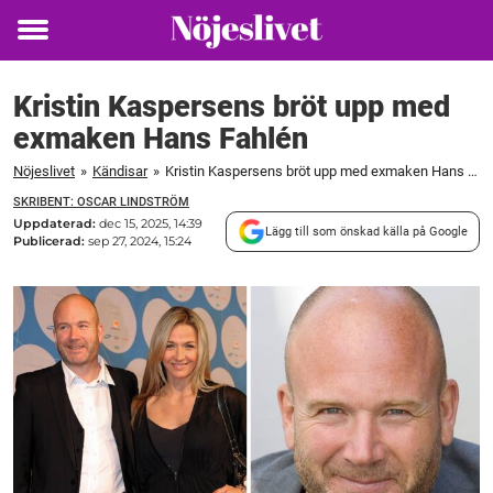
Toggle
menu
Kristin Kaspersens bröt upp med
exmaken Hans Fahlén
Nöjeslivet
»
Kändisar
»
Kristin Kaspersens bröt upp med exmaken Hans Fahlén
SKRIBENT: OSCAR LINDSTRÖM
Uppdaterad:
dec 15, 2025, 14:39
Lägg till som önskad källa på Google
Publicerad:
sep 27, 2024, 15:24