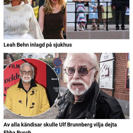
Leah Behn inlagd på sjukhus
Av alla kändisar skulle Ulf Brunnberg vilja dejta
Ebba Busch