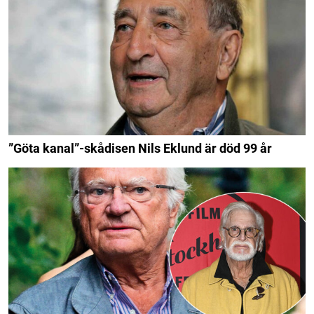
”Göta kanal”-skådisen Nils Eklund är död 99 år