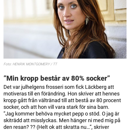
Foto: HENRIK MONTGOMERY / TT
”Min kropp består av 80% socker”
Det var julhelgens frosseri som fick Läckberg att
motiveras till en förändring. Hon skriver att hennes
kropp gått från vältränad till att bestå av 80 procent
socker, och att hon vill vara stark för sina barn.
”Jag kommer behöva mycket pepp o stöd. O jag är
skiträdd att misslyckas. Men hänger ni med mig på
den resan? ?? (Helt ok att skratta nu…”, skriver