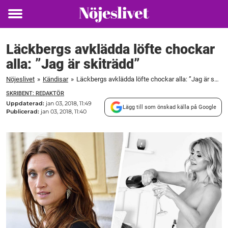
Toggle
menu
Läckbergs avklädda löfte chockar
alla: ”Jag är skiträdd”
Nöjeslivet
»
Kändisar
»
Läckbergs avklädda löfte chockar alla: ”Jag är skiträdd”
SKRIBENT: REDAKTÖR
Uppdaterad:
jan 03, 2018, 11:49
Lägg till som önskad källa på Google
Publicerad:
jan 03, 2018, 11:40