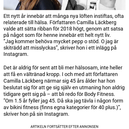
Ett nytt år innebär att många nya löften instiftas, ofta
relaterade till hälsa. Författaren Camilla Läckberg
valde att sätta ribban för 2018 högt, genom att satsa
på något som för henne innebär ett helt nytt liv.
”Jag kommer behöva mycket pepp o stöd. O jag är
skiträdd att misslyckas”, skriver hon i ett inlägg på
Instagram.
Det är aldrig för sent att bli mer hälsosam, inte heller
att få en vältränad kropp. I och med att författaren
Camilla Läckberg närmar sig 45 års ålder har hon
beslutat sig för att ge sig själv en utmaning hon aldrig
tidigare gett sig på – att bli redo för Body Fitness.
”Om 1.5 år fyller jag 45. Då ska jag tävla i någon form
av bikini fitness (finns egna kategorier för 40 plus.)”,
skriver hon på sin Instagram.