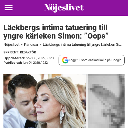
Toggle
menu
Läckbergs intima tatuering till
yngre kärleken Simon: ”Oops”
Nöjeslivet
»
Kändisar
»
Läckbergs intima tatuering till yngre kärleken Simon: "Oops"
SKRIBENT: REDAKTÖR
Uppdaterad:
nov 06, 2025, 16:20
Lägg till som önskad källa på Google
Publicerad:
jun 01, 2018, 12:12