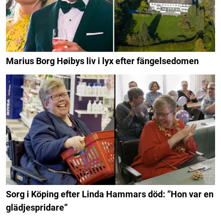
Marius Borg Høibys liv i lyx efter fängelsedomen
Sorg i Köping efter Linda Hammars död: ”Hon var en
glädjespridare”