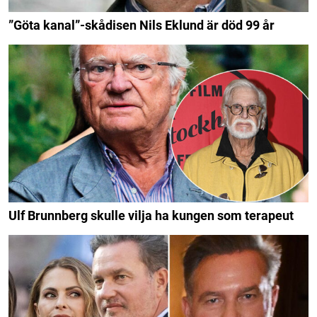
”Göta kanal”-skådisen Nils Eklund är död 99 år
Ulf Brunnberg skulle vilja ha kungen som terapeut