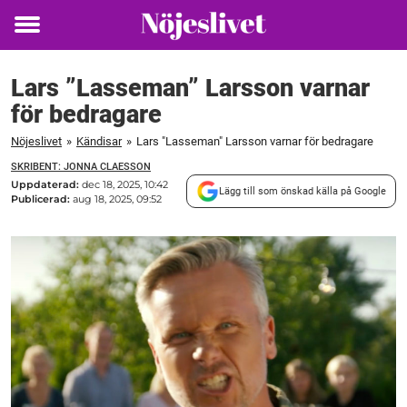
Toggle
menu
Lars ”Lasseman” Larsson varnar
för bedragare
Nöjeslivet
»
Kändisar
»
Lars "Lasseman" Larsson varnar för bedragare
SKRIBENT: JONNA CLAESSON
Uppdaterad:
dec 18, 2025, 10:42
Lägg till som önskad källa på Google
Publicerad:
aug 18, 2025, 09:52