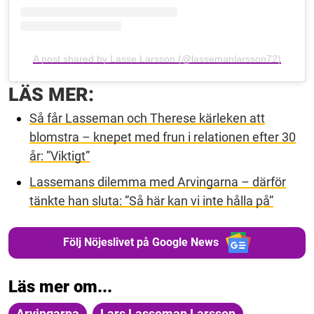
A post shared by Lasse Larsson (@lassemanlarsson72)
LÄS MER:
Så får Lasseman och Therese kärleken att
blomstra – knepet med frun i relationen efter 30
år: ”Viktigt”
Lassemans dilemma med Arvingarna – därför
tänkte han sluta: ”Så här kan vi inte hålla på”
Följ Nöjeslivet på Google News
Läs mer om...
Arvingarna
Lars Lasseman Larsson