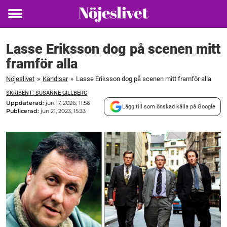
Toggle
menu
Lasse Eriksson dog på scenen mitt
framför alla
Nöjeslivet
»
Kändisar
»
Lasse Eriksson dog på scenen mitt framför alla
SKRIBENT: SUSANNE GILLBERG
Uppdaterad:
jun 17, 2026, 11:56
Lägg till som önskad källa på Google
Publicerad:
jun 21, 2023, 15:33