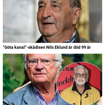
”Göta kanal”-skådisen Nils Eklund är död 99 år