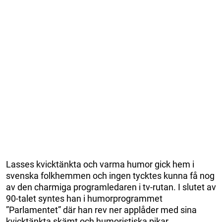
Lasses kvicktänkta och varma humor gick hem i
svenska folkhemmen och ingen tycktes kunna få nog
av den charmiga programledaren i tv-rutan. I slutet av
90-talet syntes han i humorprogrammet
”Parlamentet” där han rev ner applåder med sina
kvicktänkta skämt och humoristiska pikar.