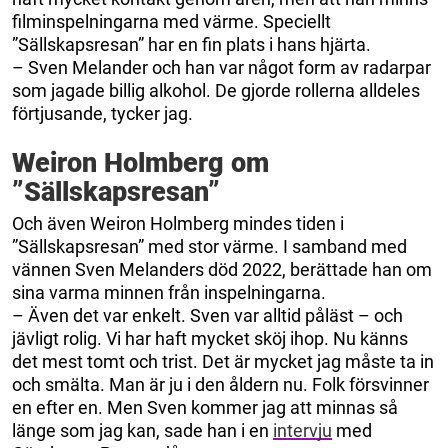
filminspelningarna med värme. Speciellt
”Sällskapsresan” har en fin plats i hans hjärta.
– Sven Melander och han var något form av radarpar
som jagade billig alkohol. De gjorde rollerna alldeles
förtjusande, tycker jag.
Weiron Holmberg om
”Sällskapsresan”
Och även Weiron Holmberg mindes tiden i
”Sällskapsresan” med stor värme. I samband med
vännen Sven Melanders död 2022, berättade han om
sina varma minnen från inspelningarna.
– Även det var enkelt. Sven var alltid påläst – och
jävligt rolig. Vi har haft mycket sköj ihop. Nu känns
det mest tomt och trist. Det är mycket jag måste ta in
och smälta. Man är ju i den åldern nu. Folk försvinner
en efter en. Men Sven kommer jag att minnas så
länge som jag kan, sade han i en
intervju
med