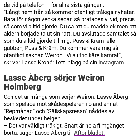
de vid på telefon – för allra sista gången.
”Långt hemifrån så kommer ofantligt tråkiga nyheter.
Bara för någon vecka sedan så pratades vi vid, precis
så som vi alltid gjorde. Du sa att du mådde ok men att
åldern började ta ut sin rätt. Du avslutade samtalet så
som du alltid gjorde till mig. Puss & Kräm lelle
gubben, Puss & Kräm. Du kommer vara mig så
ofantligt saknad Weiron . Vila i frid käre kamrat”,
skriver Lasse Kronér i ett inlägg på sin
Instagram.
Lasse Åberg sörjer Weiron
Holmberg
Och det är många som sörjer Weiron. Lasse Åberg
som spelade mot skådespelaren i bland annat
”Repmånad” och ”Sällskapsresan” nåddes av
beskedet under helgen.
– Det var väldigt tråkigt. Snart är hela filmgänget
borta, säger Lasse Åberg till
Aftonbladet.