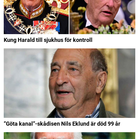
Kung Harald till sjukhus för kontroll
”Göta kanal”-skådisen Nils Eklund är död 99 år