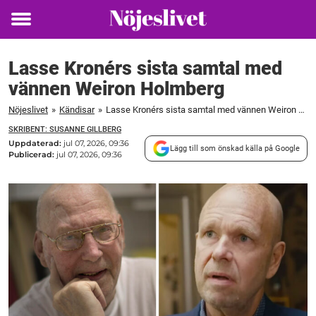
Toggle
menu
Lasse Kronérs sista samtal med
vännen Weiron Holmberg
Nöjeslivet
»
Kändisar
»
Lasse Kronérs sista samtal med vännen Weiron Holmberg
SKRIBENT: SUSANNE GILLBERG
Uppdaterad:
jul 07, 2026, 09:36
Lägg till som önskad källa på Google
Publicerad:
jul 07, 2026, 09:36