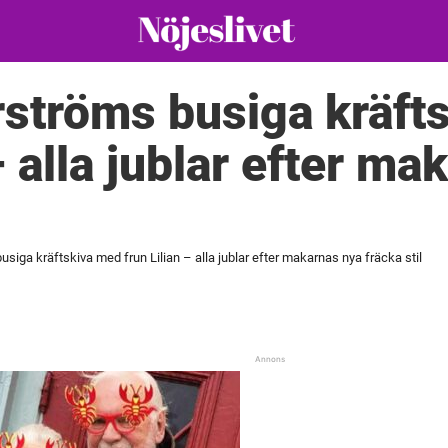
ströms busiga kräft
– alla jublar efter m
siga kräftskiva med frun Lilian – alla jublar efter makarnas nya fräcka stil