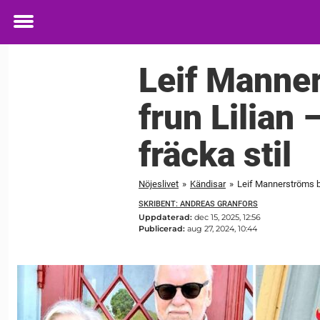
Toggle
menu
Leif Manner
frun Lilian 
fräcka stil
Nöjeslivet
»
Kändisar
»
Leif Mannerströms bu
SKRIBENT: ANDREAS GRANFORS
Uppdaterad:
dec 15, 2025, 12:56
Publicerad:
aug 27, 2024, 10:44