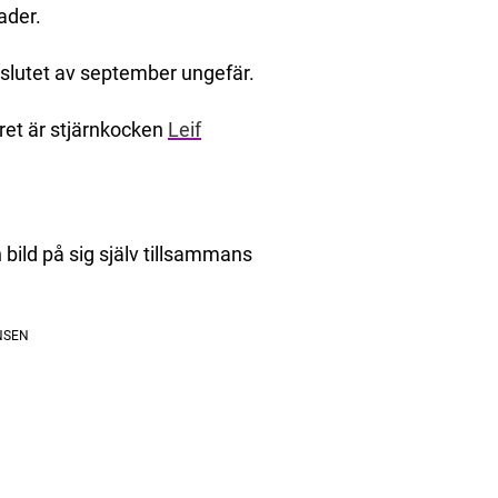
ader.
l slutet av september ungefär.
ret är stjärnkocken
Leif
ild på sig själv tillsammans