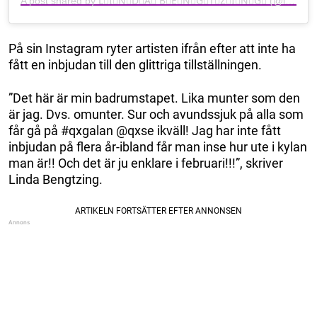
A post shared by L⃣I⃣N⃣D⃣A⃣ B⃣E⃣N⃣G⃣T⃣Z⃣I⃣N⃣G⃣ (@lindabengtzing)
På sin Instagram ryter artisten ifrån efter att inte ha
fått en inbjudan till den glittriga tillställningen.
”Det här är min badrumstapet. Lika munter som den
är jag. Dvs. omunter. Sur och avundssjuk på alla som
får gå på #qxgalan @qxse ikväll! Jag har inte fått
inbjudan på flera år-ibland får man inse hur ute i kylan
man är!! Och det är ju enklare i februari!!!”, skriver
Linda Bengtzing.