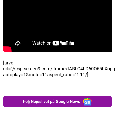
[arve
url=”//csp.screen9.com/iframe/fABLG4LD60O65b
autoplay=1&mute=1″ aspect_ratio=”1:1″ /]
Följ Nöjeslivet på Google News