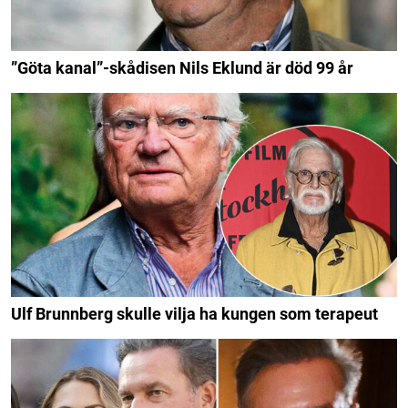
”Göta kanal”-skådisen Nils Eklund är död 99 år
Ulf Brunnberg skulle vilja ha kungen som terapeut