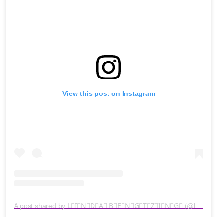
View this post on Instagram
A post shared by L⃣I⃣N⃣D⃣A⃣ B⃣E⃣N⃣G⃣T⃣Z⃣I⃣N⃣G⃣ (@lindabengtzing)