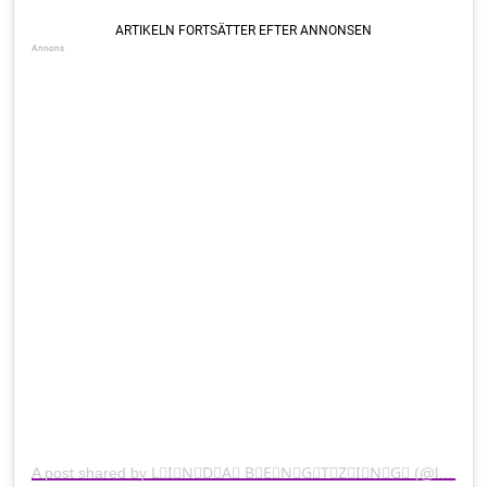
A post shared by L⃣I⃣N⃣D⃣A⃣ B⃣E⃣N⃣G⃣T⃣Z⃣I⃣N⃣G⃣ (@lindabengtzing)