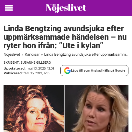
Toggle
menu
Linda Bengtzing avundsjuka efter
uppmärksammade händelsen – nu
ryter hon ifrån: ”Ute i kylan”
Nöjeslivet
»
Kändisar
»
Linda Bengtzing avundsjuka efter uppmärksammade händelsen – nu ryter hon ifrån: ”Ute i kylan”
SKRIBENT: SUSANNE GILLBERG
Uppdaterad:
maj 10, 2025, 13:01
Lägg till som önskad källa på Google
Publicerad:
feb 05, 2019, 12:15