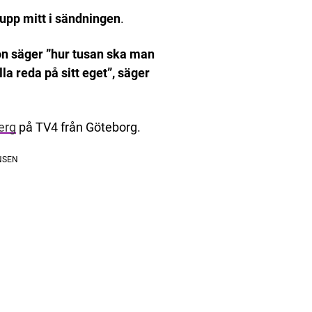
 upp mitt i sändningen
.
 hon säger ”hur tusan ska man
lla reda på sitt eget”, säger
erg
på TV4 från Göteborg.