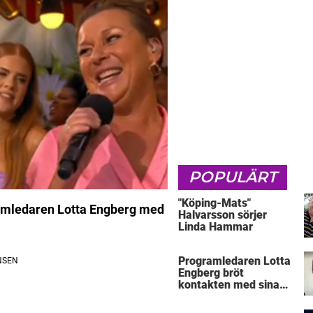
POPULÄRT
"Köping-Mats"
amledaren Lotta Engberg med
Halvarsson sörjer
Linda Hammar
Programledaren Lotta
Engberg bröt
kontakten med sina
föräldrar