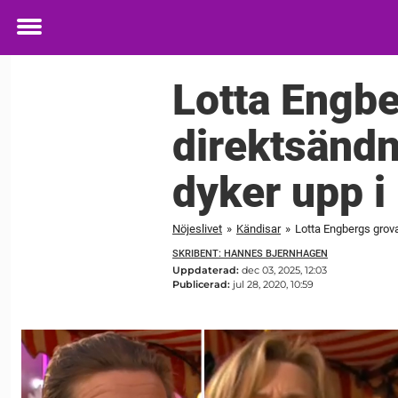
Toggle
menu
Lotta Engbe
direktsändn
dyker upp i
Nöjeslivet
»
Kändisar
»
Lotta Engbergs grova
SKRIBENT: HANNES BJERNHAGEN
Uppdaterad:
dec 03, 2025, 12:03
Publicerad:
jul 28, 2020, 10:59