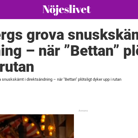
rgs grova snuskskäm
ing – när ”Bettan” pl
 rutan
 snuskskämt i direktsändning – när "Bettan" plötsligt dyker upp i rutan