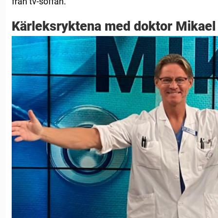
från tv-soffan.
Kärleksryktena med doktor Mikael