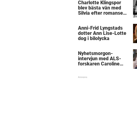
Charlotte Klingspor
blev bästa vän med
Silvia efter romansen
med kungen
Anni-Frid Lyngstads
dotter Ann Lise-Lotte
dog i bilolycka
Nyhetsmorgon-
intervjun med ALS-
forskaren Caroline
Ingre hyllas