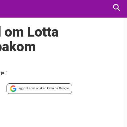
 om Lotta
 bakom
u..."
Lägg till som önskad källa på Google