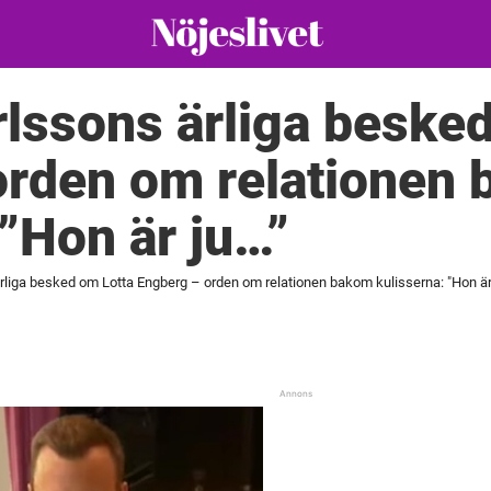
lssons ärliga besked
orden om relationen
 ”Hon är ju…”
iga besked om Lotta Engberg – orden om relationen bakom kulisserna: "Hon är j