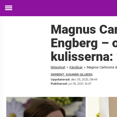
Toggle
menu
Magnus Car
Engberg – 
kulisserna:
Nöjeslivet
»
Kändisar
»
Magnus Carlssons ärl
SKRIBENT: SUSANNE GILLBERG
Uppdaterad:
dec 05, 2025, 08:49
Publicerad:
jul 05, 2021, 16:47