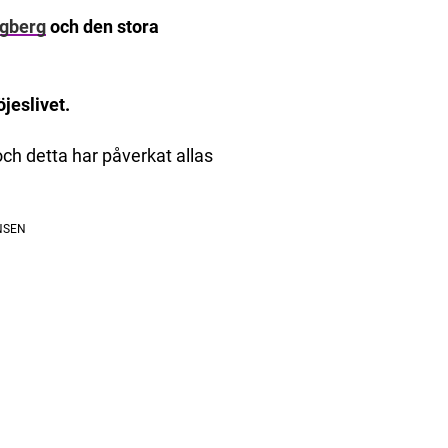
ngberg
och den stora
jeslivet.
 och detta har påverkat allas