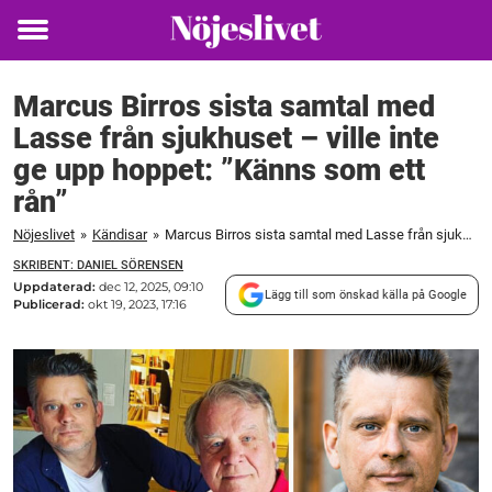
Toggle
menu
Marcus Birros sista samtal med
Lasse från sjukhuset – ville inte
ge upp hoppet: ”Känns som ett
rån”
Nöjeslivet
»
Kändisar
»
Marcus Birros sista samtal med Lasse från sjukhuset – ville inte ge upp hoppet: ”Känns som ett rån”
SKRIBENT: DANIEL SÖRENSEN
Uppdaterad:
dec 12, 2025, 09:10
Lägg till som önskad källa på Google
Publicerad:
okt 19, 2023, 17:16