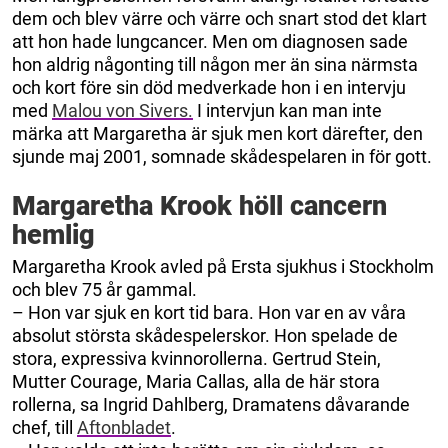
dem och blev värre och värre och snart stod det klart
att hon hade lungcancer. Men om diagnosen sade
hon aldrig någonting till någon mer än sina närmsta
och kort före sin död medverkade hon i en intervju
med
Malou von Sivers.
I intervjun kan man inte
märka att Margaretha är sjuk men kort därefter, den
sjunde maj 2001, somnade skådespelaren in för gott.
Margaretha Krook höll cancern
hemlig
Margaretha Krook avled på Ersta sjukhus i Stockholm
och blev 75 år gammal.
– Hon var sjuk en kort tid bara. Hon var en av våra
absolut största skådespelerskor. Hon spelade de
stora, expressiva kvinnorollerna. Gertrud Stein,
Mutter Courage, Maria Callas, alla de här stora
rollerna, sa Ingrid Dahlberg, Dramatens dåvarande
chef, till
Aftonbladet
.