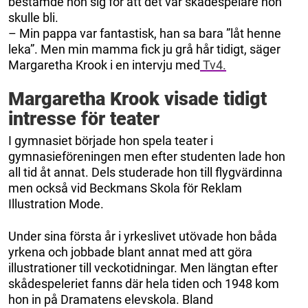
bestämde hon sig för att det var skådespelare hon
skulle bli.
– Min pappa var fantastisk, han sa bara ”låt henne
leka”. Men min mamma fick ju grå hår tidigt, säger
Margaretha Krook i en intervju med
Tv4.
Margaretha Krook visade tidigt
intresse för teater
I gymnasiet började hon spela teater i
gymnasieföreningen men efter studenten lade hon
all tid åt annat. Dels studerade hon till flygvärdinna
men också vid Beckmans Skola för Reklam
Illustration Mode.
Under sina första år i yrkeslivet utövade hon båda
yrkena och jobbade blant annat med att göra
illustrationer till veckotidningar. Men längtan efter
skådespeleriet fanns där hela tiden och 1948 kom
hon in på Dramatens elevskola. Bland