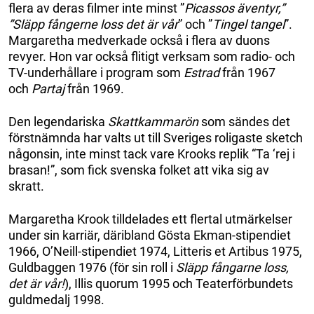
flera av deras filmer inte minst ”
Picassos äventyr,”
”Släpp fångerne loss det är vår
” och ”
Tingel tangel
”.
Margaretha medverkade också i flera av duons
revyer. Hon var också flitigt verksam som radio- och
TV-underhållare i program som
Estrad
från 1967
och
Partaj
från 1969.
Den legendariska
Skattkammarön
som sändes det
förstnämnda har valts ut till Sveriges roligaste sketch
någonsin, inte minst tack vare Krooks replik “Ta ‘rej i
brasan!”, som fick svenska folket att vika sig av
skratt.
Margaretha Krook tilldelades ett flertal utmärkelser
under sin karriär, däribland Gösta Ekman-stipendiet
1966, O’Neill-stipendiet 1974, Litteris et Artibus 1975,
Guldbaggen 1976 (för sin roll i
Släpp fångarne loss,
det är vår!
), Illis quorum 1995 och Teaterförbundets
guldmedalj 1998.