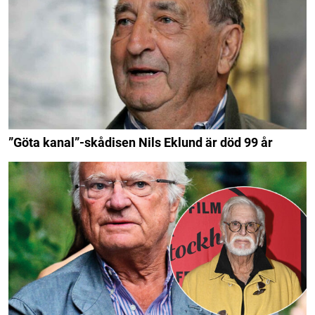
”Göta kanal”-skådisen Nils Eklund är död 99 år