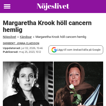
Toggle
menu
Margaretha Krook höll cancern
hemlig
Nöjeslivet
»
Kändisar
»
Margaretha Krook höll cancern hemlig
SKRIBENT: JONNA CLAESSON
Uppdaterad:
jul 02, 2026, 15:46
Lägg till som önskad källa på Google
Publicerad:
maj 25, 2023, 15:12