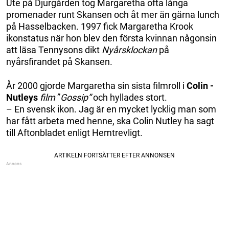
Ute på Djurgården tog Margaretha ofta långa
promenader runt Skansen och åt mer än gärna lunch
på Hasselbacken. 1997 fick Margaretha Krook
ikonstatus när hon blev den första kvinnan någonsin
att läsa Tennysons dikt
Nyårsklockan
på
nyårsfirandet på Skansen.
År 2000 gjorde Margaretha sin sista filmroll i
Colin ­
Nutleys
film
”
Gossip”
och hyllades stort.
– En svensk ikon. Jag är en mycket lycklig man som
har fått arbeta med henne, ska Colin Nutley ha sagt
till Aftonbladet enligt Hemtrevligt.