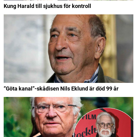
Kung Harald till sjukhus för kontroll
”Göta kanal”-skådisen Nils Eklund är död 99 år