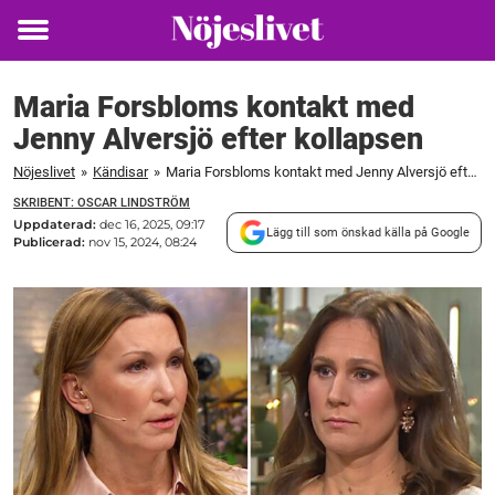
Toggle
menu
Maria Forsbloms kontakt med
Jenny Alversjö efter kollapsen
Nöjeslivet
»
Kändisar
»
Maria Forsbloms kontakt med Jenny Alversjö efter kollapsen
SKRIBENT: OSCAR LINDSTRÖM
Uppdaterad:
dec 16, 2025, 09:17
Lägg till som önskad källa på Google
Publicerad:
nov 15, 2024, 08:24