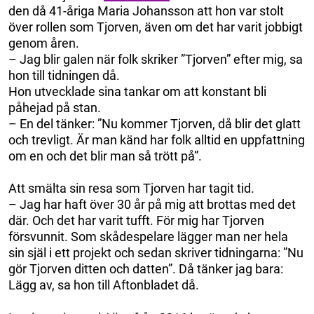
den då 41-åriga Maria Johansson att hon var stolt
över rollen som Tjorven, även om det har varit jobbigt
genom åren.
– Jag blir galen när folk skriker ”Tjorven” efter mig, sa
hon till tidningen då.
Hon utvecklade sina tankar om att konstant bli
påhejad på stan.
– En del tänker: ”Nu kommer Tjorven, då blir det glatt
och trevligt. Är man känd har folk alltid en uppfattning
om en och det blir man så trött på”.
Att smälta sin resa som Tjorven har tagit tid.
– Jag har haft över 30 år på mig att brottas med det
där. Och det har varit tufft. För mig har Tjorven
försvunnit. Som skådespelare lägger man ner hela
sin själ i ett projekt och sedan skriver tidningarna: ”Nu
gör Tjorven ditten och datten”. Då tänker jag bara:
Lägg av, sa hon till Aftonbladet då.