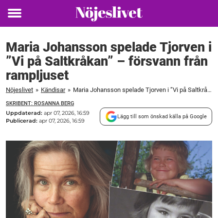
Toggle
menu
Maria Johansson spelade Tjorven i
”Vi på Saltkråkan” – försvann från
rampljuset
Nöjeslivet
»
Kändisar
»
Maria Johansson spelade Tjorven i ”Vi på Saltkråkan” – försvann från rampljuset
SKRIBENT: ROSANNA BERG
Uppdaterad:
apr 07, 2026, 16:59
Lägg till som önskad källa på Google
Publicerad:
apr 07, 2026, 16:59