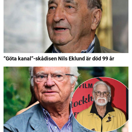
”Göta kanal”-skådisen Nils Eklund är död 99 år