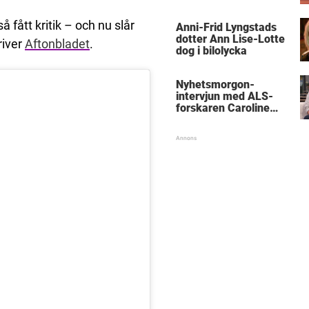
 fått kritik – och nu slår
Anni-Frid Lyngstads
dotter Ann Lise-Lotte
river
Aftonbladet
.
dog i bilolycka
Nyhetsmorgon-
intervjun med ALS-
forskaren Caroline
Ingre hyllas