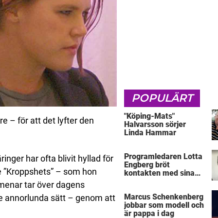
POPULÄRT
"Köping-Mats"
 – för att det lyfter den
Halvarsson sörjer
Linda Hammar
Programledaren Lotta
nger har ofta blivit hyllad för
Engberg bröt
rie ”Kroppshets” – som hon
kontakten med sina
föräldrar
 menar tar över dagens
Marcus Schenkenberg
ite annorlunda sätt – genom att
jobbar som modell och
är pappa i dag