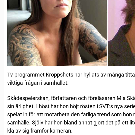
Tv-programmet Kroppshets har hyllats av många tittare
viktiga frågan i samhället.
Skådespelerskan, författaren och föreläsaren Mia Skäri
sin ärlighet. I höst har hon höjt rösten i SVT:s nya se
spelat in för att motarbeta den farliga trend som hon
samhälle. Själv har hon bland annat gjort det på ett l
klä av sig framför kameran.