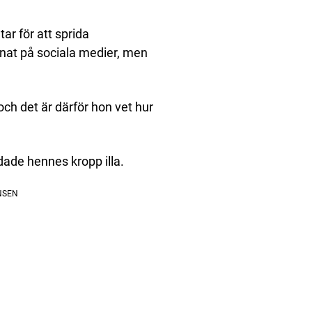
ar för att sprida
nnat på sociala medier, men
 och det är därför hon vet hur
ade hennes kropp illa.