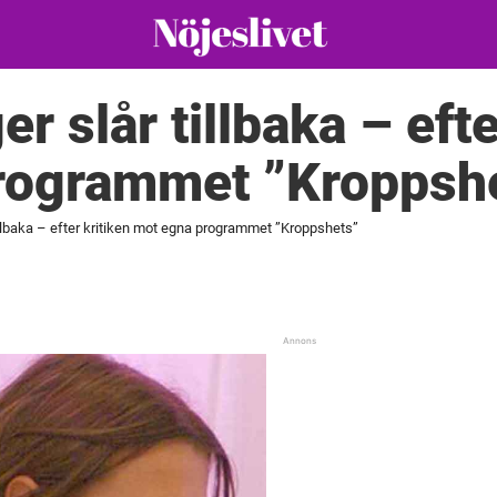
r slår tillbaka – efte
rogrammet ”Kroppsh
illbaka – efter kritiken mot egna programmet ”Kroppshets”