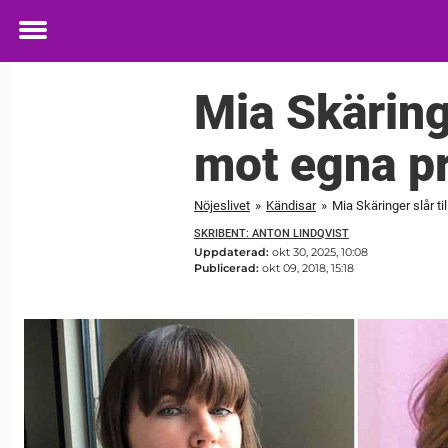
Toggle
menu
Mia Skäringe
mot egna p
Nöjeslivet
»
Kändisar
»
Mia Skäringer slår t
SKRIBENT: ANTON LINDQVIST
Uppdaterad:
okt 30, 2025, 10:08
Publicerad:
okt 09, 2018, 15:18