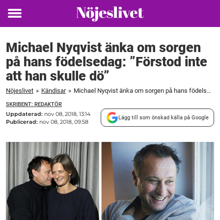
Toggle
menu
Michael Nyqvist änka om sorgen
på hans födelsedag: ”Förstod inte
att han skulle dö”
Nöjeslivet
»
Kändisar
»
Michael Nyqvist änka om sorgen på hans födelsedag: "Förstod inte att han skulle dö"
SKRIBENT: REDAKTÖR
Uppdaterad:
nov 08, 2018, 13:14
Lägg till som önskad källa på Google
Publicerad:
nov 08, 2018, 09:58