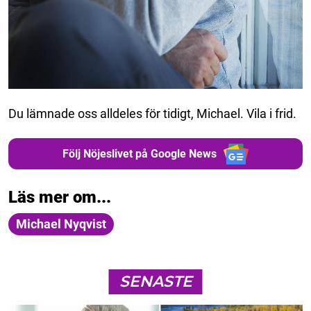
Du lämnade oss alldeles för tidigt, Michael. Vila i frid.
Följ Nöjeslivet på Google News
Läs mer om...
Michael Nyqvist
SENASTE