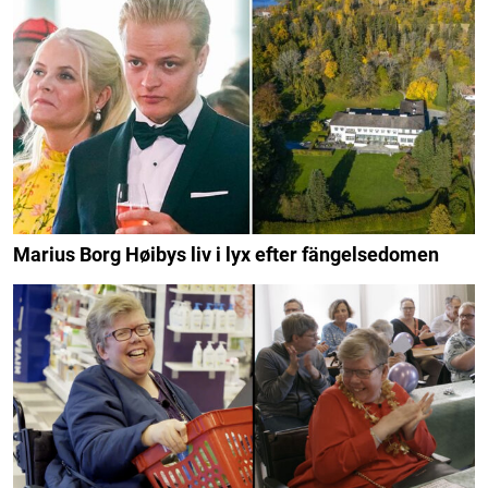
Marius Borg Høibys liv i lyx efter fängelsedomen