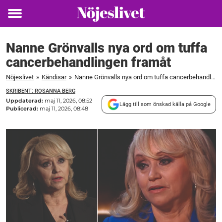
Toggle
menu
Nanne Grönvalls nya ord om tuffa
cancerbehandlingen framåt
Nöjeslivet
»
Kändisar
»
Nanne Grönvalls nya ord om tuffa cancerbehandlingen framåt
SKRIBENT: ROSANNA BERG
Uppdaterad:
maj 11, 2026, 08:52
Lägg till som önskad källa på Google
Publicerad:
maj 11, 2026, 08:48