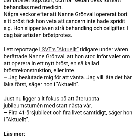
där bröstet togs bort, och har sedan dess fortsatt
behandlas med medicin.
Några veckor efter att Nanne Grönvall opererat bort
sitt bröst fick hon veta att cancern inte hade spridit
sig. Hon slipper även strålbehandling och cellgifter. I
dag bär artisten bröstprotes.
I ett reportage i
SVT:s ”Aktuellt”
tidigare under våren
berättade Nanne Grönvall att hon stod inför valet om
att operera in ett nytt bröst, en så kallad
bröstrekonstruktion, eller inte.
– Jag beslutade mig för att vänta. Jag vill låta det här
läka först, säger hon i ”Aktuellt”.
Just nu ligger allt fokus på att återuppta
jubileumsturnén med start nästa vår.
– Fira 41-årsjubileet och fira livet samtidigt, säger hon
i ”Aktuellt”.
Läs mer: