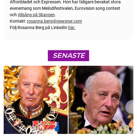
Aftonbladet och Expressen. Hon har tidigare bevakat stora
evenemang som Melodifestivalen, Eurovision song contest
och
Allsång på Skansen
.
Kontakt:
rosanna.berg@newsner.com
Följ Rosanna Berg på LinkedIn
här.
SENASTE