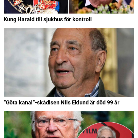
Kung Harald till sjukhus för kontroll
”Göta kanal”-skådisen Nils Eklund är död 99 år