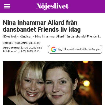
Toggle
menu
Nina Inhammar Allard från
dansbandet Friends liv idag
Nöjeslivet
»
Kändisar
»
Nina Inhammar Allard från dansbandet Friends liv idag
SKRIBENT: SUSANNE GILLBERG
Uppdaterad:
jul 03, 2026, 15:53
Lägg till som önskad källa på Google
Publicerad:
jul 03, 2025, 15:42