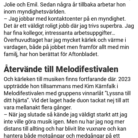
Jolie och Emil. Sedan några år tillbaka arbetar hon
inom myndighetsvärlden.
– Jag jobbar med kontaktcenter på en myndighet.
Det är ett väldigt roligt jobb där jag trivs superbra. Jag
har fina kollegor, intressanta arbetsuppgifter…
Överhuvudtaget har jag mycket kärlek och värme i
vardagen, både på jobbet men framför allt med min
familj, har hon berättat för Aftonbladet.
Återvände till Melodifestivalen
Och kärleken till musiken finns fortfarande där. 2023
uppträdde hon tillsammans med Kim Kärnfalk i
Melodifestivalen med gruppens vinnarlåt ”Lyssna till
ditt hjärta”. Vid det laget hade duon tackat nej till att
vara mellanakt flera gånger.
– När jag slutade så kände jag väldigt starkt att jag
inte ville göra musik igen. Men nu har jag nog mer
distans till allting och har blivit lite vuxnare och kan
hantera både motgångar och medgångar på ett