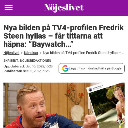
Toggle
menu
Nya bilden på TV4-profilen Fredrik
Steen hyllas – får tittarna att
häpna: ”Baywatch…”
Nöjeslivet
»
Kändisar
»
Nya bilden på TV4-profilen Fredrik Steen hyllas – får tittarna att häpna: ”Baywatch...”
SKRIBENT: NÖJESREDAKTIONEN
Uppdaterad:
dec 10, 2025, 10:23
Lägg till som önskad källa på Google
Publicerad:
dec 21, 2022, 19:25