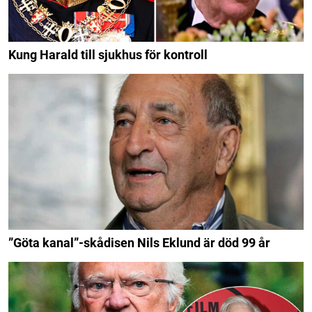
Kung Harald till sjukhus för kontroll
”Göta kanal”-skådisen Nils Eklund är död 99 år