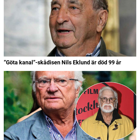
”Göta kanal”-skådisen Nils Eklund är död 99 år