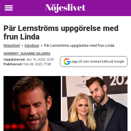
Toggle
menu
Pär Lernströms uppgörelse med
frun Linda
Nöjeslivet
»
Kändisar
»
Pär Lernströms uppgörelse med frun Linda
SKRIBENT: SUSANNE GILLBERG
Uppdaterad:
dec 10, 2025, 12:29
Lägg till som önskad källa på Google
Publicerad:
feb 28, 2023, 17:38