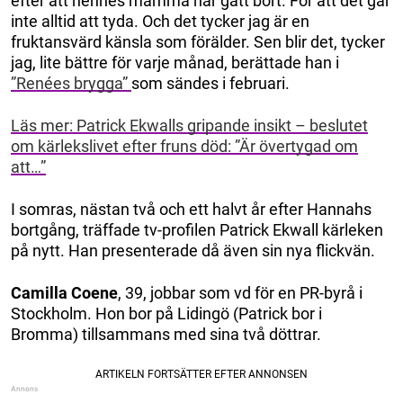
efter att hennes mamma har gått bort. För att det går
inte alltid att tyda. Och det tycker jag är en
fruktansvärd känsla som förälder. Sen blir det, tycker
jag, lite bättre för varje månad, berättade han i
”Renées brygga”
som sändes i februari.
Läs mer: Patrick Ekwalls gripande insikt – beslutet
om kärlekslivet efter fruns död: ”Är övertygad om
att…”
I somras, nästan två och ett halvt år efter Hannahs
bortgång, träffade tv-profilen Patrick Ekwall kärleken
på nytt. Han presenterade då även sin nya flickvän.
Camilla Coene
, 39, jobbar som vd för en PR-byrå i
Stockholm. Hon bor på Lidingö (Patrick bor i
Bromma) tillsammans med sina två döttrar.