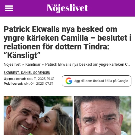
Toggle
menu
Patrick Ekwalls nya besked om
yngre kärleken Camilla – beslutet i
relationen för dottern Tindra:
”Känsligt”
Nöjeslivet
»
Kändisar
»
Patrick Ekwalls nya besked om yngre kärleken Camilla – beslutet i relationen för dottern Tindra: ”Känsligt”
SKRIBENT: DANIEL SÖRENSEN
Uppdaterad:
dec 11, 2025, 19:01
Lägg till som önskad källa på Google
Publicerad:
okt 04, 2023, 07:37