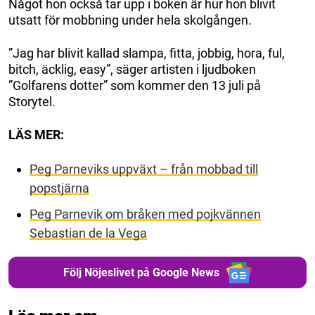
Något hon också tar upp i boken är hur hon blivit
utsatt för mobbning under hela skolgången.
”Jag har blivit kallad slampa, fitta, jobbig, hora, ful,
bitch, äcklig, easy”, säger artisten i ljudboken
”Golfarens dotter” som kommer den 13 juli på
Storytel.
LÄS MER:
Peg Parneviks uppväxt – från mobbad till
popstjärna
Peg Parnevik om bråken med pojkvännen
Sebastian de la Vega
Följ Nöjeslivet på Google News