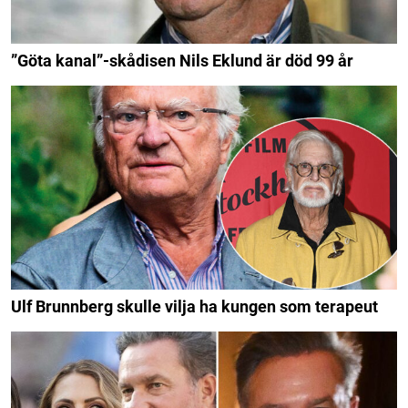
”Göta kanal”-skådisen Nils Eklund är död 99 år
Ulf Brunnberg skulle vilja ha kungen som terapeut