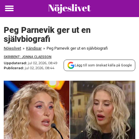
Toggle
menu
Peg Parnevik ger ut en
självbiografi
Nöjeslivet
»
Kändisar
»
Peg Parnevik ger ut en självbiografi
SKRIBENT: JONNA CLAESSON
Uppdaterad:
jul 02, 2026, 08:49
Lägg till som önskad källa på Google
Publicerad:
jul 02, 2026, 08:44