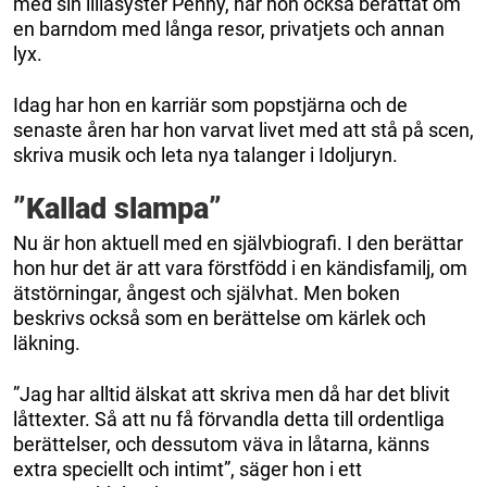
med sin lillasyster Penny, har hon också berättat om
en barndom med långa resor, privatjets och annan
lyx.
Idag har hon en karriär som popstjärna och de
senaste åren har hon varvat livet med att stå på scen,
skriva musik och leta nya talanger i Idoljuryn.
”Kallad slampa”
Nu är hon aktuell med en självbiografi. I den berättar
hon hur det är att vara förstfödd i en kändisfamilj, om
ätstörningar, ångest och självhat. Men boken
beskrivs också som en berättelse om kärlek och
läkning.
”Jag har alltid älskat att skriva men då har det blivit
låttexter. Så att nu få förvandla detta till ordentliga
berättelser, och dessutom väva in låtarna, känns
extra speciellt och intimt”, säger hon i ett