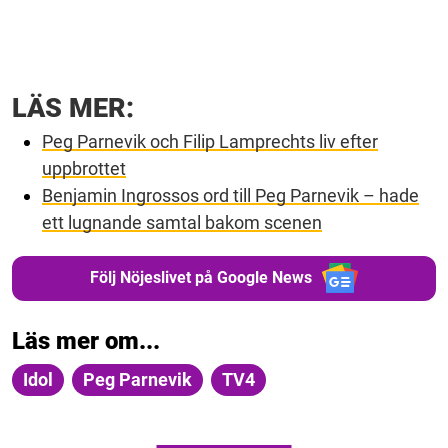
LÄS MER:
Peg Parnevik och Filip Lamprechts liv efter
uppbrottet
Benjamin Ingrossos ord till Peg Parnevik – hade
ett lugnande samtal bakom scenen
Följ Nöjeslivet på Google News
Läs mer om...
Idol
Peg Parnevik
TV4