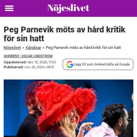
Toggle
menu
Peg Parnevik möts av hård kritik
för sin hatt
Nöjeslivet
»
Kändisar
»
Peg Parnevik möts av hård kritik för sin hatt
SKRIBENT: OSCAR LINDSTRÖM
Uppdaterad:
dec 16, 2025, 11:00
Lägg till som önskad källa på Google
Publicerad:
nov 25, 2024, 08:31