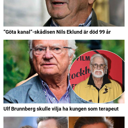
”Göta kanal”-skådisen Nils Eklund är död 99 år
Ulf Brunnberg skulle vilja ha kungen som terapeut