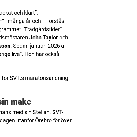
kat och klart”,
n” i många år och – förstås –
ogrammet ”Trädgårdstider”.
rdsmästaren
John Taylor
och
sson
. Sedan januari 2026 är
rige live”. Hon har också
e för SVT:s maratonsändning
 sin make
mans med sin Stellan. SVT-
a dagen utanför Örebro för över