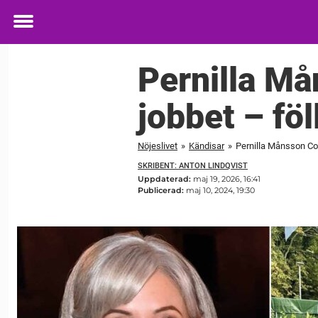
Toggle
menu
Pernilla Må
jobbet – föl
Nöjeslivet
»
Kändisar
»
Pernilla Månsson Col
SKRIBENT: ANTON LINDQVIST
Uppdaterad:
maj 19, 2026, 16:41
Publicerad:
maj 10, 2024, 19:30