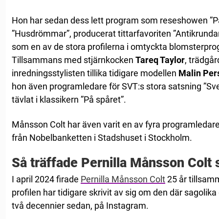
Hon har sedan dess lett program som reseshowen ”Pac
”Husdrömmar”, producerat tittarfavoriten ”Antikrunda
som en av de stora profilerna i omtyckta blomsterpr
Tillsammans med stjärnkocken
Tareq Taylor
, trädgå
inredningsstylisten tillika tidigare modellen
Malin Per
hon även programledare för SVT:s stora satsning ”Sve
tävlat i klassikern ”På spåret”.
Månsson Colt har även varit en av fyra programledar
från Nobelbanketten i Stadshuset i Stockholm.
Så träffade Pernilla Månsson Colt
I april 2024 firade
Pernilla Månsson Colt
25 år tillsam
profilen har tidigare skrivit av sig om den där sagolik
två decennier sedan, på Instagram.