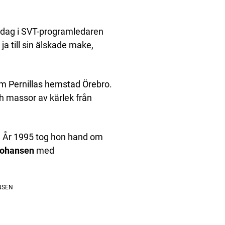
or dag i SVT-programledaren
ja till sin älskade make,
om Pernillas hemstad Örebro.
h massor av kärlek från
T. År 1995 tog hon hand om
Johansen
med