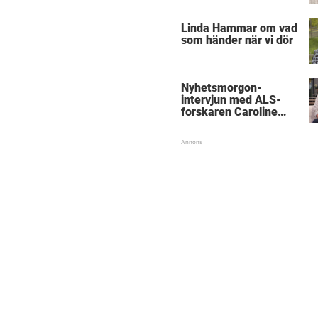
”Obegripligt”
Linda Hammar om vad
som händer när vi dör
Nyhetsmorgon-
intervjun med ALS-
forskaren Caroline
Ingre hyllas