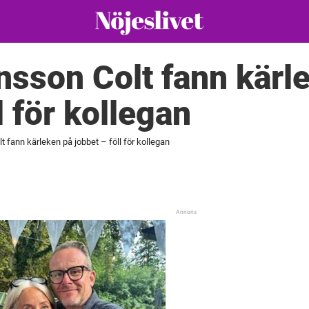
nsson Colt fann kärl
l för kollegan
t fann kärleken på jobbet – föll för kollegan