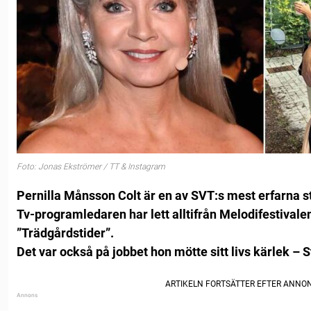
Foto: Jonas Ekströmer / TT & Instagram
Pernilla Månsson Colt är en av SVT:s mest erfarna st
Tv-programledaren har lett alltifrån Melodifestivale
”Trädgårdstider”.
Det var också på jobbet hon mötte sitt livs kärlek – S