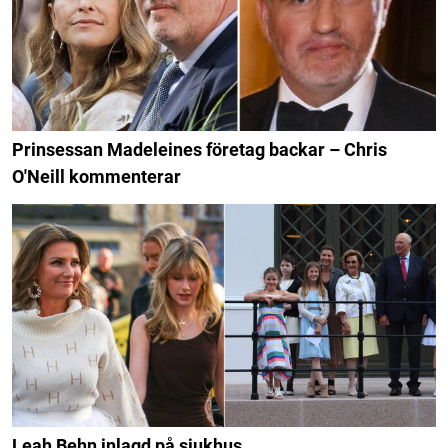
Prinsessan Madeleines företag backar – Chris
O'Neill kommenterar
Leah Behn inlagd på sjukhus