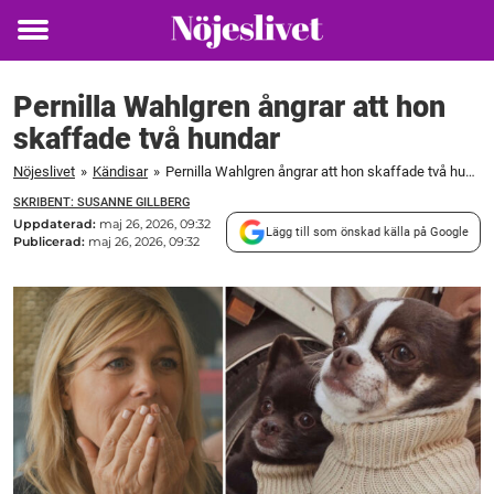
Toggle
menu
Pernilla Wahlgren ångrar att hon
skaffade två hundar
Nöjeslivet
»
Kändisar
»
Pernilla Wahlgren ångrar att hon skaffade två hundar
SKRIBENT: SUSANNE GILLBERG
Uppdaterad:
maj 26, 2026, 09:32
Lägg till som önskad källa på Google
Publicerad:
maj 26, 2026, 09:32