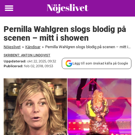
Toggle
menu
Pernilla Wahlgren slogs blodig på
scenen – mitt i showen
Nöjeslivet
»
Kändisar
»
Pernilla Wahlgren slogs blodig på scenen – mitt i showen
SKRIBENT: ANTON LINDQVIST
Uppdaterad:
okt 22, 2025, 09:32
Lägg till som önskad källa på Google
Publicerad:
feb 02, 2018, 09:53