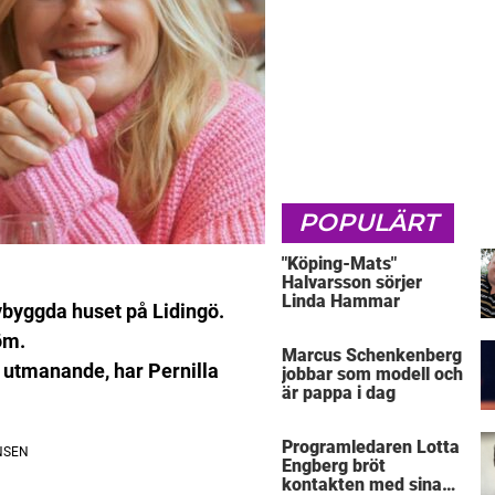
POPULÄRT
"Köping-Mats"
Halvarsson sörjer
Linda Hammar
nybyggda huset på Lidingö.
öm.
Marcus Schenkenberg
t utmanande, har Pernilla
jobbar som modell och
är pappa i dag
Programledaren Lotta
Engberg bröt
kontakten med sina