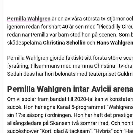
Pernilla Wahlgren
är en av våra största tv-stjärnor o
igenom redan för snart 40 år sen med ”Piccadilly Circ
redan när Pernilla var barn stod hon på scenen. Som b
skådespelarna
Christina Schollin
och
Hans Wahlgre
Pernilla Wahlgren gjorde faktiskt sitt första större 
fyraåring, tillsammans med mamma Christina i tv-dra
Sedan dess har hon belönats med teaterpriset Guldm
Pernilla Wahlgren intar Avicii arena
Om vi spolar fram bandet till 2020-tal kan vi konstater
succé. Hon har egna Kanal 5-programmet ”Wahlgrens v
sin 17:e säsong i ordningen. Hon har haft det prestig
allsångsledare på Skansen två somrar i rad. Och hon 
succéshower ”Kort, glad & tacksam”, ”Hybris” och ”H