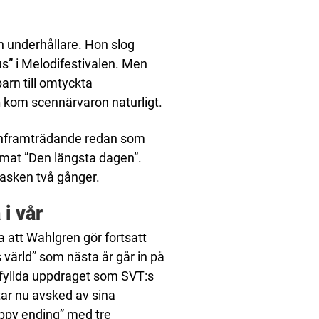
ch underhållare. Hon slog
us” i Melodifestivalen. Men
arn till omtyckta
n
kom scennärvaron naturligt.
scenframträdande redan som
mat ”Den längsta dagen”.
asken två gånger.
 i vår
a att Wahlgren gör fortsatt
ärld” som nästa år går in på
efyllda uppdraget som SVT:s
tar nu avsked av sina
appy ending” med tre