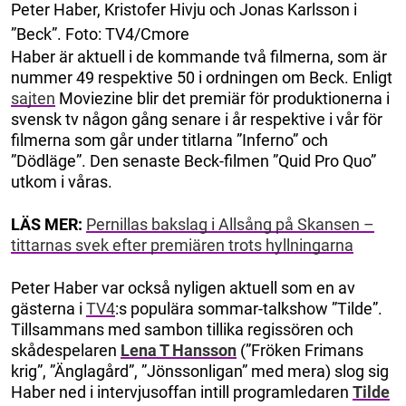
Peter Haber, Kristofer Hivju och Jonas Karlsson i
”Beck”. Foto: TV4/Cmore
Haber är aktuell i de kommande två filmerna, som är
nummer 49 respektive 50 i ordningen om Beck. Enligt
sajten
Moviezine blir det premiär för produktionerna i
svensk tv någon gång senare i år respektive i vår för
filmerna som går under titlarna ”Inferno” och
”Dödläge”. Den senaste Beck-filmen ”Quid Pro Quo”
utkom i våras.
LÄS MER:
Pernillas bakslag i Allsång på Skansen –
tittarnas svek efter premiären trots hyllningarna
Peter Haber var också nyligen aktuell som en av
gästerna i
TV4
:s populära sommar-talkshow ”Tilde”.
Tillsammans med sambon tillika regissören och
skådespelaren
Lena T Hansson
(”Fröken Frimans
krig”, ”Änglagård”, ”Jönssonligan” med mera) slog sig
Haber ned i intervjusoffan intill programledaren
Tilde