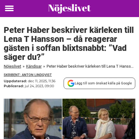
Toggle
menu
Peter Haber beskriver kärleken till
Lena T Hansson – då reagerar
gästen i soffan blixtsnabbt: ”Vad
säger du?”
Nöjeslivet
»
Kändisar
»
Peter Haber beskriver kärleken till Lena T Hansson – då reagerar gästen i soffan blixtsnabbt: ”Vad säger du?”
SKRIBENT: ANTON LINDQVIST
Uppdaterad:
dec 11, 2025, 11:36
Lägg till som önskad källa på Google
Publicerad:
jul 24, 2023, 09:00