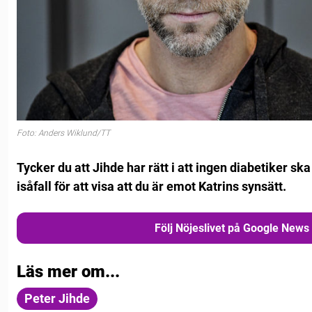
Foto: Anders Wiklund/TT
Tycker du att Jihde har rätt i att ingen diabetiker 
isåfall för att visa att du är emot Katrins synsätt.
Följ Nöjeslivet på Google News
Läs mer om...
Peter Jihde