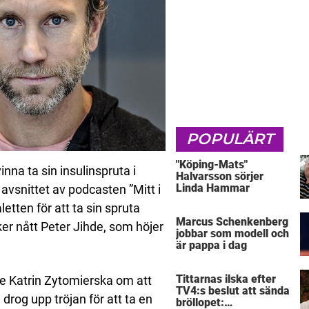
POPULÄRT
"Köping-Mats"
nna ta sin insulinspruta i
Halvarsson sörjer
Linda Hammar
avsnittet av podcasten ”Mitt i
etten för att ta sin spruta
Marcus Schenkenberg
iker nått Peter Jihde, som höjer
jobbar som modell och
är pappa i dag
Tittarnas ilska efter
ade Katrin Zytomierska om att
TV4:s beslut att sända
rog upp tröjan för att ta en
bröllopet: