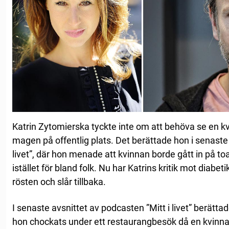
Katrin Zytomierska tyckte inte om att behöva se en kvi
magen på offentlig plats. Det berättade hon i senaste 
livet”, där hon menade att kvinnan borde gått in på toal
istället för bland folk. Nu har Katrins kritik mot diabet
rösten och slår tillbaka.
I senaste avsnittet av podcasten ”Mitt i livet” berätt
hon chockats under ett restaurangbesök då en kvinna d