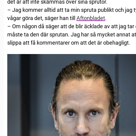
det är att inte skämmas över sina sprutor.
– Jag kommer alltid att ta min spruta publikt och jag tyc
vågar göra det, säger han till
Aftonbladet
.
– Om någon då säger att de blir äcklade av att jag tar e
måste ta den där sprutan. Jag har så mycket annat att h
slippa att få kommentarer om att det är obehagligt.