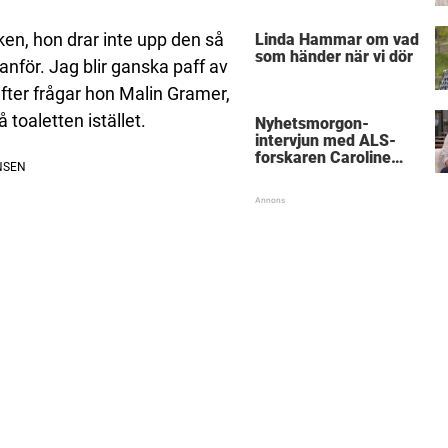
”Obegripligt”
ken, hon drar inte upp den så
Linda Hammar om vad
som händer när vi dör
nför. Jag blir ganska paff av
efter frågar hon Malin Gramer,
 toaletten istället.
Nyhetsmorgon-
intervjun med ALS-
forskaren Caroline
Ingre hyllas