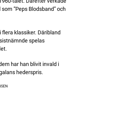
1960-talet. Därefter verkade
d som ”Peps Blodsband” och
 flera klassiker. Däribland
 sistnämnde spelas
det.
m har han blivit invald i
alans hederspris.