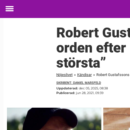
Toggle
menu
Robert Gust
orden efter
största”
Nöjeslivet
»
Kändisar
»
Robert Gustafssons s
SKRIBENT: DANIEL MARSFELD
Uppdaterad:
dec 05, 2025, 08:38
Publicerad:
jun 28, 2021, 09:39