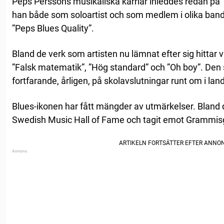
Peps Perssons musikaliska karriär inleddes redan på 
han både som soloartist och som medlem i olika ban
”Peps Blues Quality”.
Bland de verk som artisten nu lämnat efter sig hittar vi
”Falsk matematik”, ”Hög standard” och ”Oh boy”. Den
fortfarande, årligen, på skolavslutningar runt om i lan
Blues-ikonen har fått mängder av utmärkelser. Bland de
Swedish Music Hall of Fame och tagit emot Grammisg