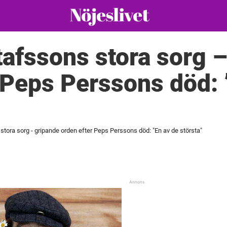
afssons stora sorg 
 Peps Perssons död: 
tora sorg - gripande orden efter Peps Perssons död: "En av de största"