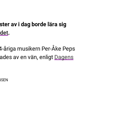
ster av i dag borde lära sig
adet
.
4-åriga musikern Per-Åke Peps
tades av en vän, enligt
Dagens