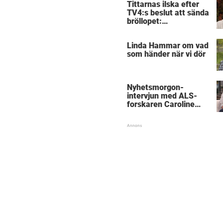
Tittarnas ilska efter
TV4:s beslut att sända
bröllopet:
”Obegripligt”
Linda Hammar om vad
som händer när vi dör
Nyhetsmorgon-
intervjun med ALS-
forskaren Caroline
Ingre hyllas