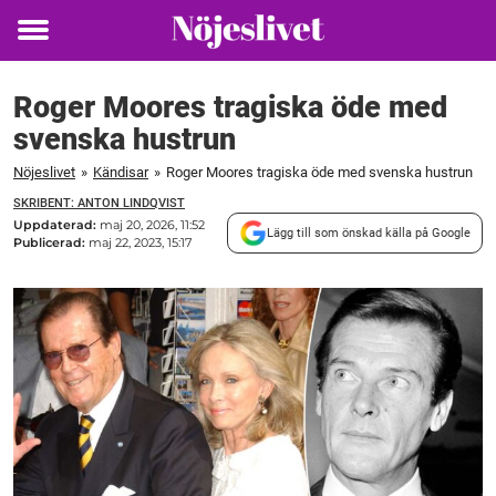
Toggle
menu
Roger Moores tragiska öde med
svenska hustrun
Nöjeslivet
»
Kändisar
»
Roger Moores tragiska öde med svenska hustrun
SKRIBENT: ANTON LINDQVIST
Uppdaterad:
maj 20, 2026, 11:52
Lägg till som önskad källa på Google
Publicerad:
maj 22, 2023, 15:17