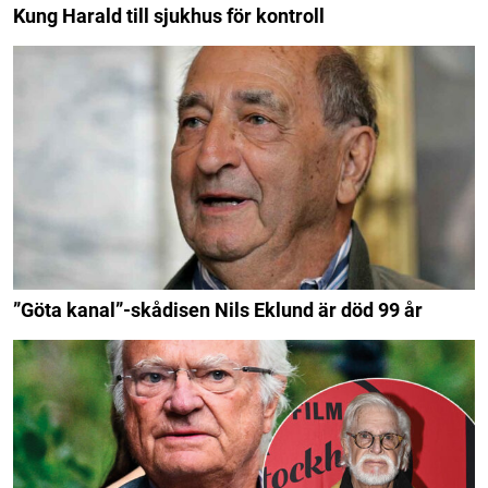
Kung Harald till sjukhus för kontroll
”Göta kanal”-skådisen Nils Eklund är död 99 år