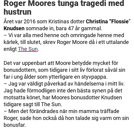
Roger Moores tunga tragedi med
hustrun
Året var 2016 som Kristinas dotter
Christina ”Flossie
”
Knudsen
somnade in, bara 47 år gammal.
– Vi var alla med henne och omringade henne med
kärlek, till slutet, skrev Roger Moore då i ett uttalande
enligt
The Sun
.
Det var uppenbart att Moore betydde mycket för
bonusdottern, som tidigare i sitt liv förlorat såväl sin
far i ung ålder som ytterligare en styvpappa.
– Jag var väldigt påverkad av händelserna i mitt liv.
Jag hade förmodligen inte den bästa synen på det
motsatta könet, har Moores bonusdotter Knudsen
tidigare sagt till The Sun.
– Men det förändrades när min mamma träffade
Roger, sade hon också då hon talade sig varm om sin
bonusfar.