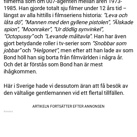
filmerna som om 007-agenten mellan åren 1973-
1985. Han gjorde totalt sju filmer under 12 års tid –
längst av alla hittills i filmseriens historia:
”Leva och
låta dö”, ”Mannen med den gyllene pistolen”, ”Älskade
spion”, ”Moonraker”, ”Ur dödlig synvinkel”,
”Octopussy”
och
”Levande måltavla”.
Han har även
gjort betydande roller i tv-serier som
”Snobbar som
jobbar”
och
”Helgonet”
, men efter att han lade av som
Bond höll han sig borta från filmvärlden i några år.
Och det är förstås som Bond han är mest
ihågkommen.
Här i Sverige hade vi dessutom äran att få besök av
den vältalige gentlemannen vid ett flertal tillfällen.