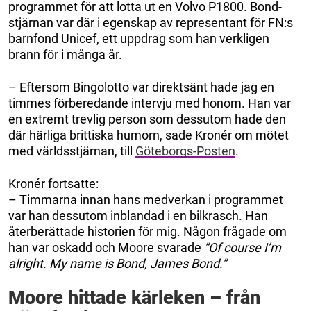
programmet för att lotta ut en Volvo P1800. Bond-
stjärnan var där i egenskap av representant för FN:s
barnfond Unicef, ett uppdrag som han verkligen
brann för i många år.
– Eftersom Bingolotto var direktsänt hade jag en
timmes förberedande intervju med honom. Han var
en extremt trevlig person som dessutom hade den
där härliga brittiska humorn, sade Kronér om mötet
med världsstjärnan, till
Göteborgs-Posten
.
Kronér fortsatte:
– Timmarna innan hans medverkan i programmet
var han dessutom inblandad i en bilkrasch. Han
återberättade historien för mig. Någon frågade om
han var oskadd och Moore svarade
”Of course I’m
alright. My name is Bond, James Bond.”
Moore hittade kärleken – från