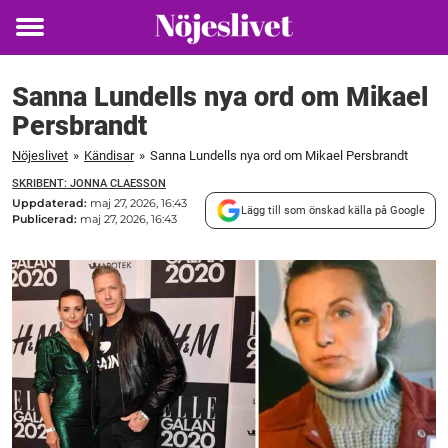
Toggle
menu
Sanna Lundells nya ord om Mikael
Persbrandt
Nöjeslivet
»
Kändisar
»
Sanna Lundells nya ord om Mikael Persbrandt
SKRIBENT: JONNA CLAESSON
Uppdaterad:
maj 27, 2026, 16:43
Lägg till som önskad källa på Google
Publicerad:
maj 27, 2026, 16:43