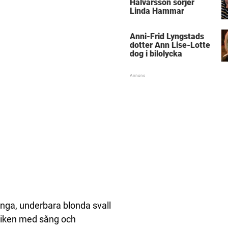
Halvarsson sörjer
Linda Hammar
Anni-Frid Lyngstads
dotter Ann Lise-Lotte
dog i bilolycka
 långa, underbara blonda svall
ubliken med sång och