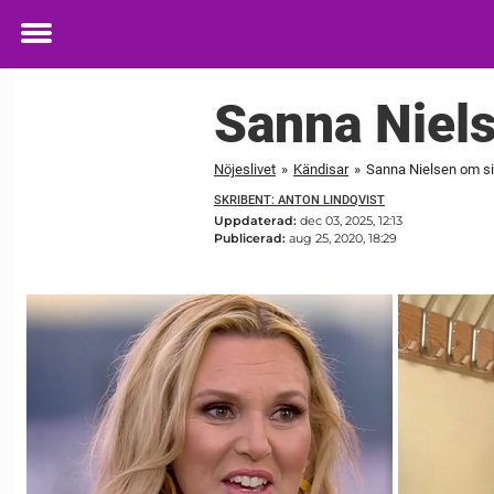
Toggle
menu
Sanna Niels
Nöjeslivet
»
Kändisar
»
Sanna Nielsen om sin
SKRIBENT: ANTON LINDQVIST
Uppdaterad:
dec 03, 2025, 12:13
Publicerad:
aug 25, 2020, 18:29