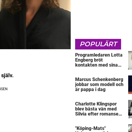
POPULÄRT
Programledaren Lotta
Engberg bröt
kontakten med sina
föräldrar
själv.
Marcus Schenkenberg
jobbar som modell och
är pappa i dag
Charlotte Klingspor
blev bästa vän med
Silvia efter romansen
med kungen
"Köping-Mats"