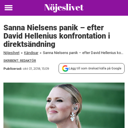
Toggle
menu
Sanna Nielsens panik – efter
David Hellenius konfrontation i
direktsändning
Nöjeslivet
»
Kändisar
»
Sanna Nielsens panik – efter David Hellenius konfrontation i direktsändning
SKRIBENT: REDAKTÖR
Publicerad:
okt 01, 2018, 15:09
Lägg till som önskad källa på Google