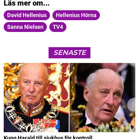
Läs mer om...
David Hellenius
Hellenius Hörna
Sanna Nielsen
TV4
SENASTE
Kung Harald till sjukhus för kontroll