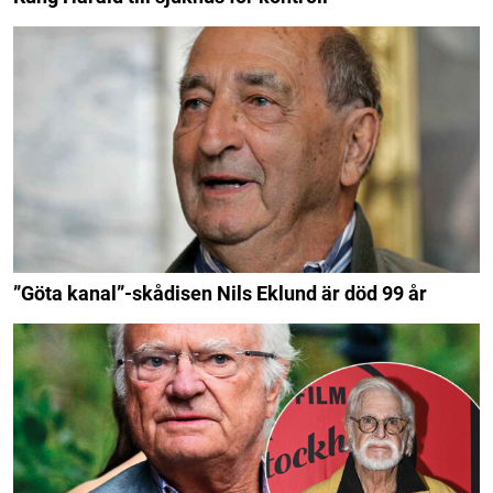
”Göta kanal”-skådisen Nils Eklund är död 99 år