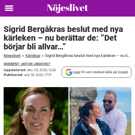
Toggle
menu
Sigrid Bergåkras beslut med nya
kärleken – nu berättar de: ”Det
börjar bli allvar…”
Nöjeslivet
»
Kändisar
»
Sigrid Bergåkras beslut med nya kärleken – nu berättar de: ”Det börjar bli allvar...”
SKRIBENT: ANTON LINDQVIST
Uppdaterad:
dec 03, 2025, 12:26
Lägg till som önskad källa på Google
Publicerad:
sep 18, 2020, 17:51