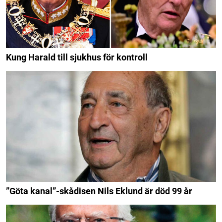
Kung Harald till sjukhus för kontroll
”Göta kanal”-skådisen Nils Eklund är död 99 år