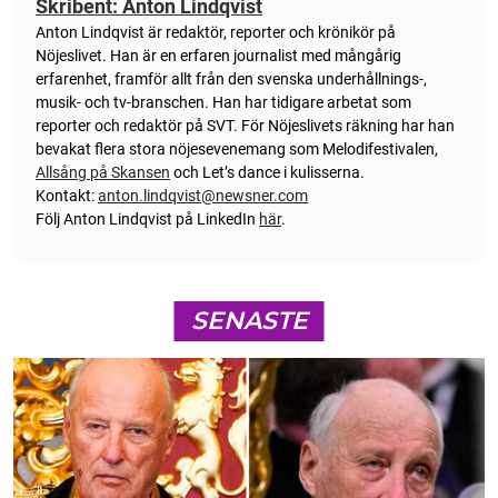
Skribent: Anton Lindqvist
Anton
Lindqvist
är redaktör, reporter och krönikör på
Nöjeslivet. Han är en erfaren journalist med mångårig
erfarenhet, framför allt från den svenska underhållnings-,
musik- och tv-branschen. Han har tidigare arbetat som
reporter och redaktör på SVT. För Nöjeslivets räkning har han
bevakat flera stora nöjesevenemang som Melodifestivalen,
Allsång på Skansen
och Let’s dance i kulisserna.
Kontakt:
anton.lindqvist@newsner.com
Följ Anton Lindqvist på LinkedIn
här
.
SENASTE