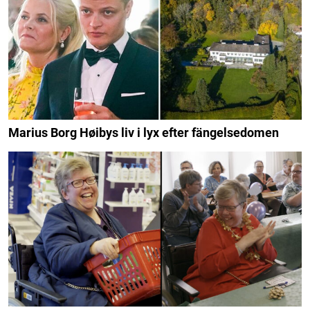
Marius Borg Høibys liv i lyx efter fängelsedomen