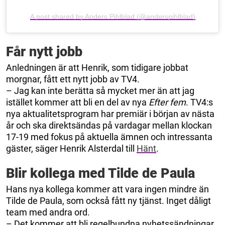
A post shared by Anders Pihlblad (@anderspihlblad)
Får nytt jobb
Anledningen är att Henrik, som tidigare jobbat
morgnar, fått ett nytt jobb av TV4.
– Jag kan inte berätta så mycket mer än att jag
istället kommer att bli en del av nya
Efter fem
. TV4:s
nya aktualitetsprogram har premiär i början av nästa
år och ska direktsändas på vardagar mellan klockan
17-19 med fokus på aktuella ämnen och intressanta
gäster, säger Henrik Alsterdal till
Hänt
.
Blir kollega med Tilde de Paula
Hans nya kollega kommer att vara ingen mindre än
Tilde de Paula, som också fått ny tjänst. Inget dåligt
team med andra ord.
– Det kommer att bli regelbundna nyhetssändningar