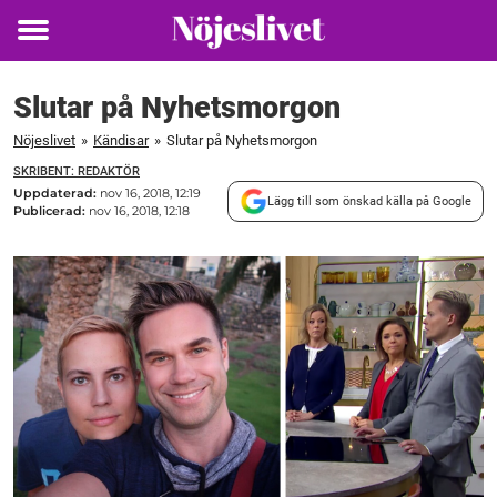
Toggle
menu
Slutar på Nyhetsmorgon
Nöjeslivet
»
Kändisar
»
Slutar på Nyhetsmorgon
SKRIBENT: REDAKTÖR
Uppdaterad:
nov 16, 2018, 12:19
Lägg till som önskad källa på Google
Publicerad:
nov 16, 2018, 12:18